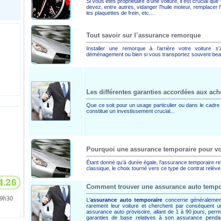
Si vous êtes propriétaire d’une voiture, il est crucial qu
devez, entre autres, vidanger l’huile moteur, remplacer
les plaquettes de frein, etc....
Tout savoir sur l’assurance remorque
Installer une remorque à l’arrière votre voiture s
déménagement ou bien si vous transportez souvent bea
Les différentes garanties accordées aux ach
Que ce soit pour un usage particulier ou dans le cadre d
constitue un investissement crucial...
Pourquoi une assurance temporaire pour vo
Étant donné qu’à durée égale, l’assurance temporaire re
classique, le choix tourné vers ce type de contrat relève
Comment trouver une assurance auto tempo
L'
assurance auto temporaire
concerne généralement 
rarement leur voiture et cherchent par conséquent un
assurance auto provisoire, allant de 1 à 90 jours, per
garanties de base relatives à son assurance penda