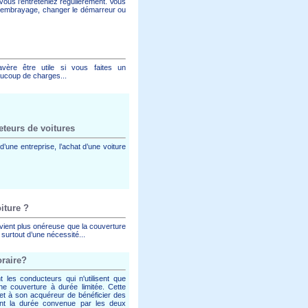
e vous l’entreteniez régulièrement. Vous
 l’embrayage, changer le démarreur ou
’avère être utile si vous faites un
ucoup de charges...
eteurs de voitures
’une entreprise, l’achat d’une voiture
iture ?
vient plus onéreuse que la couverture
 surtout d’une nécessité...
raire?
les conducteurs qui n'utilisent que
e couverture à durée limitée. Cette
met à son acquéreur de bénéficier des
nt la durée convenue par les deux